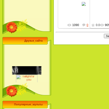
08.06.2009
MultBox
1090
0
0.0
90
Друзья_сайта
Популярные_мульты