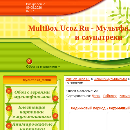
Воскресенье
09.08.2026
07:27
MultBox.Ucoz.Ru - Мультфи
и саундтреки
Обои из мультиков »
MultBox.Ucoz.Ru
»
Обои из мультфильма
»
Мультбокс_Меню
потепление
Обоев в альбоме
:
29
Сортировать по
:
Дате
·
Рейтингу
·
Комме
Ледниковый период 2: Глобальное потепление