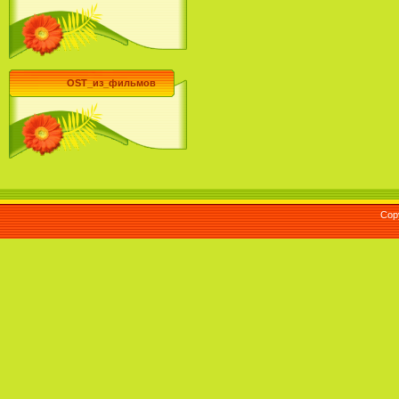
OST_из_фильмов
Cop