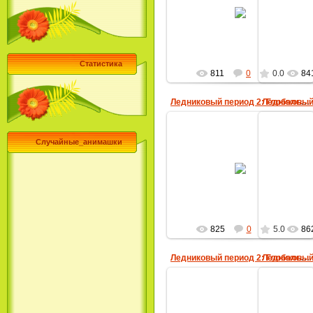
08.06.2009
MultBox
Статистика
811
0
0.0
84
Ледниковый период 2: Глобальное потепление
Случайные_анимашки
08.06.2009
MultBox
825
0
5.0
86
Ледниковый период 2: Глобальное потепление