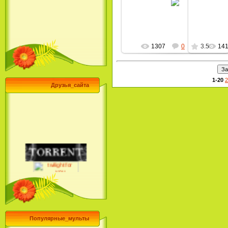
MultBox
1307
0
3.5
14
1-20
2
Друзья_сайта
Популярные_мульты