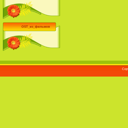
OST_из_фильмов
Cop