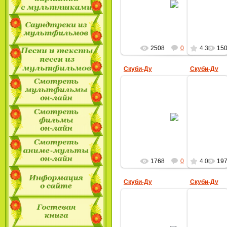
MultBox
2508
0
4.3
15
Скуби-Ду
Скуби-Ду
20.10.2009
MultBox
1768
0
4.0
19
Скуби-Ду
Скуби-Ду
26.09.2009