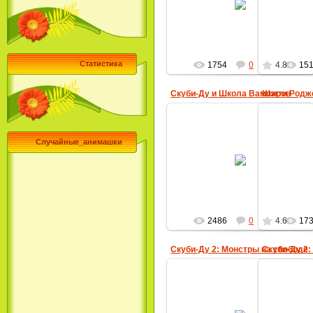
MultBox
Статистика
1754
0
4.8
15
Скуби-Ду и Школа Вампиров
Шэгги Родж
Случайные_анимашки
26.09.2009
MultBox
2486
0
4.6
17
Скуби-Ду 2: Монстры на свободе
Скуби-Ду 2:
17.09.2009