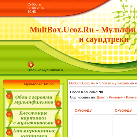
Суббота
08.08.2026
10:48
MultBox.Ucoz.Ru - Мультфи
и саундтреки
Обои из мультиков »
MultBox.Ucoz.Ru
»
Обои из мультфильма
»
Мультбокс_Меню
Обоев в альбоме
:
90
Сортировать по
:
Дате
·
Рейтингу
·
Комме
Скуби-Ду
Скуби-Ду
20.11.2009