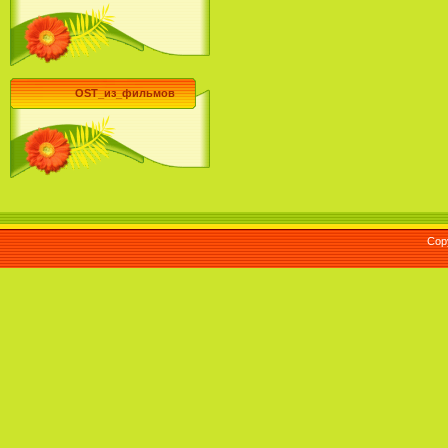
OST_из_фильмов
Cop